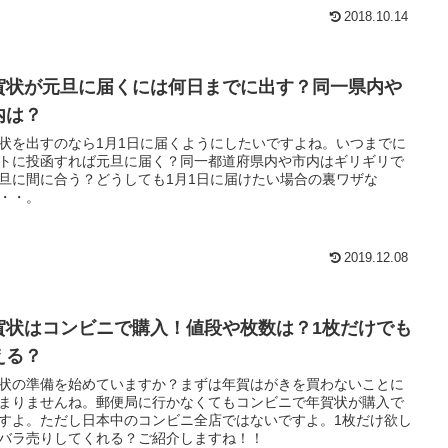
2018.10.14
賀状が元旦に届くには何日までに出す？同一県内や
内は？
状を出すのなら1月1日に届くようにしたいですよね。いつまでに
トに投函すれば元旦に届く？同一都道府県内や市内はギリギリで
旦に間に合う？どうしても1月1日に届けたい場合の裏ワザな
・・。
2019.12.08
賀状はコンビニで購入！値段や枚数は？1枚だけでも
える？
状の準備を始めていますか？まずは年賀はがきを買わないことに
まりませんね。郵便局に行かなくてもコンビニで年賀状が購入で
すよ。ただし日本中のコンビニ全店ではないですよ。1枚だけ欲し
バラ売りしてくれる？ご紹介しますね！！