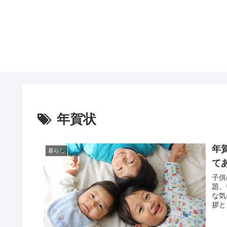
年賀状
年
暮らし
て
子供
題、
な気
拶と