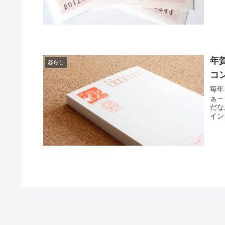
年
暮らし
コ
毎年
ぁ～
だな
イン