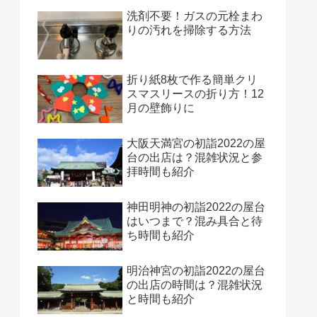
洗剤不要！ガスの元栓まわ
りの汚れを掃除する方法
折り紙8枚で作る簡単クリ
スマスリースの折り方！12
月の壁飾りに
大阪天満宮の初詣2022の屋
台の出店は？混雑状況と参
拝時間も紹介
神田明神の初詣2022の屋台
はいつまで？混み具合と待
ち時間も紹介
明治神宮の初詣2022の屋台
の出店の時間は？混雑状況
と時間も紹介