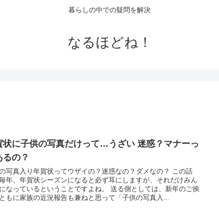
暮らしの中での疑問を解決
なるほどね！
賀状に子供の写真だけって…うざい 迷惑？マナーっ
あるの？
の写真入り年賀状ってウザイの？迷惑なの？ダメなの？ この話
毎年、年賀状シーズンになると必ず耳にしますが、それだけみん
になっているということですよね。 送る側としては、新年のご挨
ともに家族の近況報告も兼ねと思って「子供の写真入...