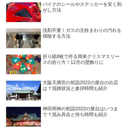
バイクのシールやステッカーを安く剥
がし方法
洗剤不要！ガスの元栓まわりの汚れを
掃除する方法
折り紙8枚で作る簡単クリスマスリー
スの折り方！12月の壁飾りに
大阪天満宮の初詣2022の屋台の出店
は？混雑状況と参拝時間も紹介
神田明神の初詣2022の屋台はいつま
で？混み具合と待ち時間も紹介