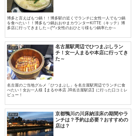
博多と言えばもつ鍋！！博多駅の近くでランチに女性一人でもつ鍋
を食べたい！！博多もつ鍋おおやまカウンターKITTE（キッテ）博
多店に行ってきました～(^^♪女性のおひとり様もつ鍋率たか～
名古屋駅周辺でひつまぶしラン
グルメ
チ！女一人まるや本店に行ってき
た～
名古屋のご当地グルメ「ひつまぶし」を名古屋駅周辺でランチに食
べたい！女お一人様【まるや本店 JR名古屋駅店】に行った口コミレ
ビュー！
京都鴨川の川床納涼床の期間やラ
グルメ
ンチは？予約は必要？おすすめの
店は？