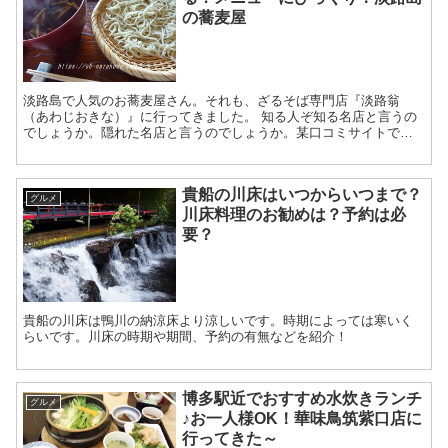
の蕎麦屋
淡路島で人気のお蕎麦屋さん。それも、ざるそば専門店『淡路翁
（あわじおきな）』に行ってきました。 知る人ぞ知る名店と言うの
でしょうか。隠れた名店と言うのでしょうか。某口コミサイトでの
評価も高く、ざるそばにこだわっているとこにも惹かれます。 た...
貴船の川床はいつからいつまで？
グルメ
川床料理のお勧めは？予約は必
要？
貴船の川床は鴨川の納涼床より涼しいです。時期によっては寒いく
らいです。川床の時期や期間、予約の有無などを紹介！
博多駅近でおすすめ水炊きランチ
グルメ
♪お一人様OK！華味鳥筑紫口店に
行ってきた～