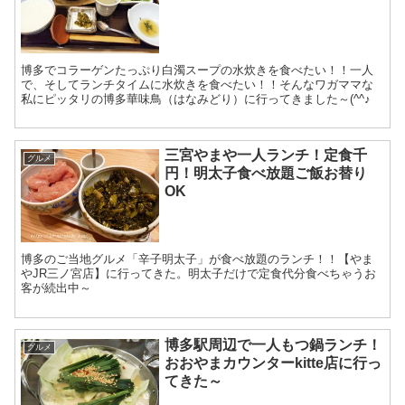
博多でコラーゲンたっぷり白濁スープの水炊きを食べたい！！一人
で、そしてランチタイムに水炊きを食べたい！！そんなワガママな
私にピッタリの博多華味鳥（はなみどり）に行ってきました～(^^♪
三宮やまや一人ランチ！定食千
グルメ
円！明太子食べ放題ご飯お替り
OK
博多のご当地グルメ「辛子明太子」が食べ放題のランチ！！【やま
やJR三ノ宮店】に行ってきた。明太子だけで定食代分食べちゃうお
客が続出中～
博多駅周辺で一人もつ鍋ランチ！
グルメ
おおやまカウンターkitte店に行っ
てきた～