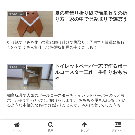
夏の壁飾り折り紙で簡単セミの折
折り紙・工作
り方！家の中でせみ取りで遊ぼう
折り紙でせみを作って壁に飾り付けて蝉取り！子供でも簡単に折れ
るのでたくさん制作して快適な部屋の中で楽しもう！
トイレットペーパー芯で作るボー
折り紙・工作
ルコースター工作！手作りおもち
ゃ
知育玩具で人気のボールコースターをトイレットペーパーの芯と段
ボール箱で作ったのでご紹介をします。 おもちゃ屋さんに売ってい
るような本格的なものではありませんが、本来は捨ててしまうもの
をおもちゃに再利用した手作り感満載のボールコースターです（...
折り紙で一番簡単なあさがおの折
折り紙・工作
り方！壁面の飾り付けに手作り壁
ホーム
検索
トップ
サイドバー