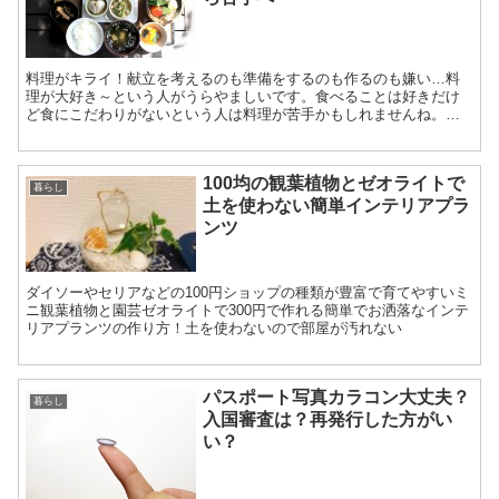
料理がキライ！献立を考えるのも準備をするのも作るのも嫌い…料
理が大好き～という人がうらやましいです。食べることは好きだけ
ど食にこだわりがないという人は料理が苦手かもしれませんね。今
回は、料理嫌いは克服できるのか？を考えてみました。
100均の観葉植物とゼオライトで
暮らし
土を使わない簡単インテリアプラ
ンツ
ダイソーやセリアなどの100円ショップの種類が豊富で育てやすいミ
ニ観葉植物と園芸ゼオライトで300円で作れる簡単でお洒落なインテ
リアプランツの作り方！土を使わないので部屋が汚れない
パスポート写真カラコン大丈夫？
暮らし
入国審査は？再発行した方がい
い？