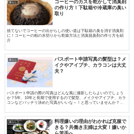
コーヒーのカスを乾かして消臭剤
暮らし
の作り方！下駄箱や冷蔵庫の臭い
取り
捨てないでコーヒーの出がらしの使い道は下駄箱の臭を消す消臭剤
に！コーヒーの粕の水切りから乾燥方法と消臭脱臭剤の作り方を紹
介
パスポート申請写真の髪型は？メ
暮らし
イクやアイプチ、カラコンは大丈
夫？
パスポート申請の際の写真はどんな風に撮影したらよいのでしょう
か？5年、10年と長期で使用するので髪型、メイクやアイプチ、カラ
コンなどバッチリ決めた写真がいいな～！と思っていませんか？パ
スポート写真撮影の際の注意点をご紹介します。
料理嫌いの理由がわかれば克服で
暮らし
きる？共働き主婦は大変！嫌いか
ら苦手へ