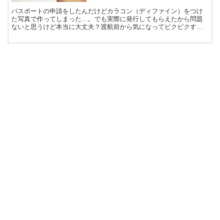
パスポートの申請をしたんだけどカラコン（ディファイン）をつけ
た写真で作ってしまった…。でも実際に発行してもらえたから問題
ないと思うけど本当に大丈夫？渡航前から気になってビクビクする
より再発行した方が安心できていいかな？