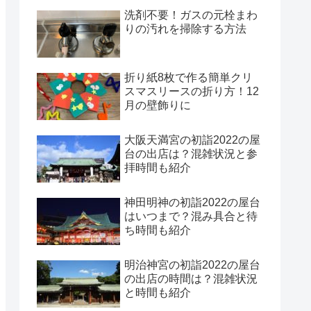
洗剤不要！ガスの元栓まわ
りの汚れを掃除する方法
折り紙8枚で作る簡単クリ
スマスリースの折り方！12
月の壁飾りに
大阪天満宮の初詣2022の屋
台の出店は？混雑状況と参
拝時間も紹介
神田明神の初詣2022の屋台
はいつまで？混み具合と待
ち時間も紹介
明治神宮の初詣2022の屋台
の出店の時間は？混雑状況
と時間も紹介