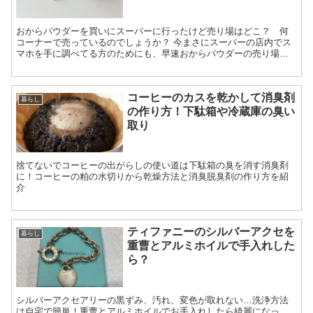
おからパウダーを買いにスーパーに行ったけど売り場はどこ？ 何
コーナーで売っているのでしょうか？ 今まさにスーパーの店内でス
マホを手に調べてる方のためにも、早速おからパウダーの売り場を
ご紹介しますね！！
コーヒーのカスを乾かして消臭剤
暮らし
の作り方！下駄箱や冷蔵庫の臭い
取り
捨てないでコーヒーの出がらしの使い道は下駄箱の臭を消す消臭剤
に！コーヒーの粕の水切りから乾燥方法と消臭脱臭剤の作り方を紹
介
ティファニーのシルバーアクセを
暮らし
重曹とアルミホイルで手入れした
ら？
シルバーアクセアリーの黒ずみ、汚れ、変色が取れない…洗浄方法
は自宅で簡単！重曹とアルミホイルでお手入れしたら綺麗になっ