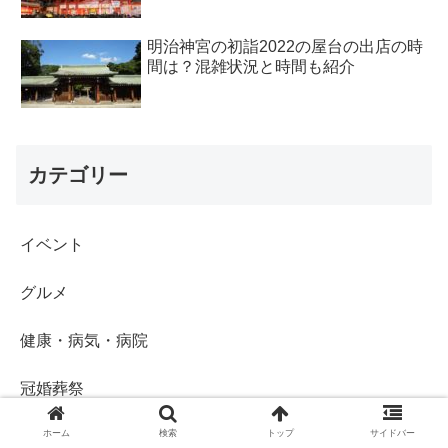
明治神宮の初詣2022の屋台の出店の時
間は？混雑状況と時間も紹介
カテゴリー
イベント
グルメ
健康・病気・病院
冠婚葬祭
国内旅行・お出かけ
ホーム
検索
トップ
サイドバー