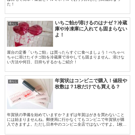
た！
いちご飴が溶けるのはナゼ？冷蔵
暮らし
庫や冷凍庫に入れても固まらない
よ！
屋台の定番「いちご飴」は買ったらすぐに食べましょう！べちゃべ
ちゃに溶けたイチゴ飴を冷蔵庫で冷やしても固まりません。溶けな
い方法や何日、日持ちするかもご紹介！
年賀状はコンビニで購入！値段や
暮らし
枚数は？1枚だけでも買える？
年賀状の準備を始めていますか？まずは年賀はがきを買わないこと
には始まりませんね。郵便局に行かなくてもコンビニで年賀状が購
入できますよ。ただし日本中のコンビニ全店ではないですよ。1枚だ
け欲しい。バラ売りしてくれる？ご紹介しますね！！